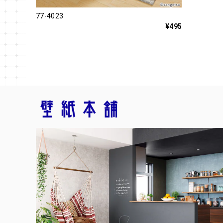
77-4023
¥495