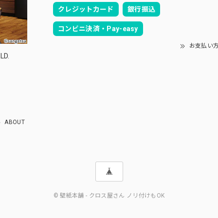
クレジットカード
銀行振込
コンビニ決済・Pay-easy
お支払い
LD.
ABOUT
© 壁紙本舗 - クロス屋さん ノリ付けもOK