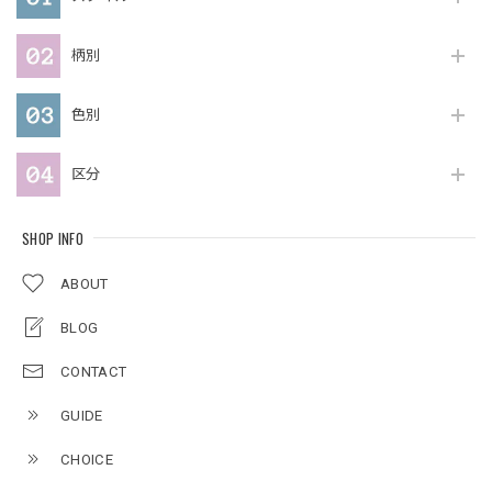
柄別
色別
区分
SHOP INFO
ABOUT
BLOG
CONTACT
GUIDE
CHOICE