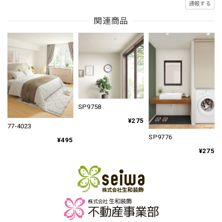
通報する
関連商品
SP9758
¥275
77-4023
SP9776
¥495
¥275