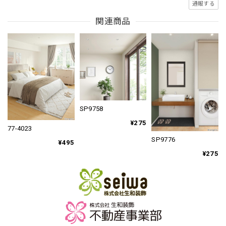
通報する
関連商品
SP9758
¥275
77-4023
SP9776
¥495
¥275