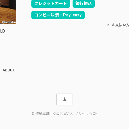
クレジットカード
銀行振込
コンビニ決済・Pay-easy
お支払い
LD.
ABOUT
© 壁紙本舗 - クロス屋さん ノリ付けもOK